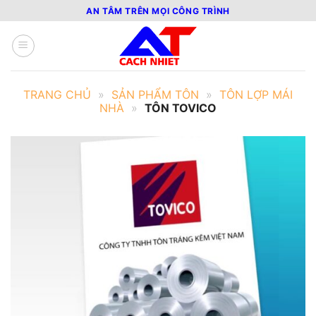
Bỏ
AN TÂM TRÊN MỌI CÔNG TRÌNH
qua
nội
dung
TRANG CHỦ
»
SẢN PHẨM TÔN
»
TÔN LỢP MÁI
NHÀ
»
TÔN TOVICO