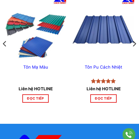
Tôn Mạ Màu
Tôn Pu Cách Nhiệt
Được xếp
Liên hệ HOTLINE
Liên hệ HOTLINE
hạng
5
5
sao
ĐỌC TIẾP
ĐỌC TIẾP