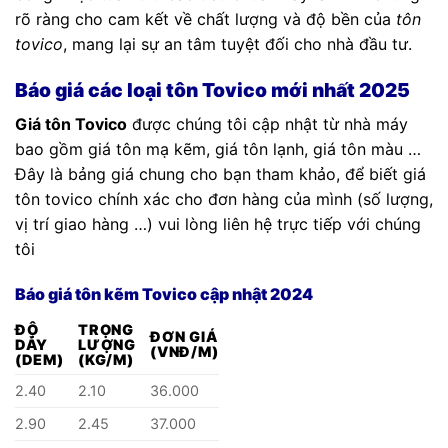
rõ ràng cho cam kết về chất lượng và độ bền của
tôn
tovico
, mang lại sự an tâm tuyệt đối cho nhà đầu tư.
Báo giá các loại tôn Tovico mới nhất 2025
Giá tôn Tovico
được chúng tôi cập nhật từ nhà máy
bao gồm giá tôn mạ kẽm, giá tôn lạnh, giá tôn màu …
Đây là bảng giá chung cho bạn tham khảo, để biết giá
tôn tovico chính xác cho đơn hàng của mình (số lượng,
vị trí giao hàng …) vui lòng liên hệ trực tiếp với chúng
tôi
Báo giá tôn kẽm Tovico cập nhật 2024
ĐỘ
TRỌNG
ĐƠN GIÁ
DÀY
LƯỢNG
(VNĐ/M)
(DEM)
(KG/M)
2.40
2.10
36.000
2.90
2.45
37.000