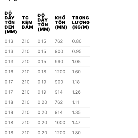
ĐỘ
ĐỘ
DÀY
TC
KHỔ
TRỌNG
DÀY
TÔN
KẼM
TÔN
LƯỢNG
TÔN
ĐEN
BÁM
(MM)
(KG/M)
(MM)
(MM)
0.13
Z10
0.15
762
0.80
0.13
Z10
0.15
900
0.95
0.13
Z10
0.15
990
1.05
0.16
Z10
0.18
1200
1.60
0.17
Z10
0.19
900
1.18
0.17
Z10
0.19
914
1.26
0.18
Z10
0.20
762
1.11
0.18
Z10
0.20
914
1.35
0.18
Z10
0.20
1000
1.47
0.18
Z10
0.20
1200
1.80