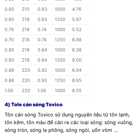
0.60
Z15
0.63
1000
4.76
0.60
Z18
0.63
1250
5.97
0.70
Z18
0.74
1000
5.52
0.70
Z18
0.74
1250
6.98
0.80
Z18
0.84
1000
6.38
0.80
Z18
0.84
1250
8.00
0.88
Z20
0.82
1000
6.94
0.88
Z20
0.92
1250
8.65
1.00
Z20
1.06
1000
8.05
4) Tole cán sóng Tovico
Tôn cán sóng Tovico sử dụng nguyên liệu từ tôn lạnh,
tôn kẽm, tôn màu để cán ra các loại sóng: sóng vuông,
sóng tròn, sóng la phông, sóng ngói, uốn vòm …