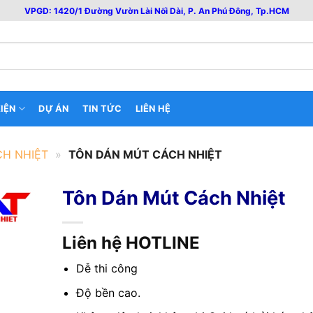
VPGD: 1420/1 Đường Vườn Lài Nối Dài, P. An Phú Đông, Tp.HCM
IỆN
DỰ ÁN
TIN TỨC
LIÊN HỆ
CH NHIỆT
»
TÔN DÁN MÚT CÁCH NHIỆT
Tôn Dán Mút Cách Nhiệt
Liên hệ HOTLINE
Dễ thi công
Độ bền cao.