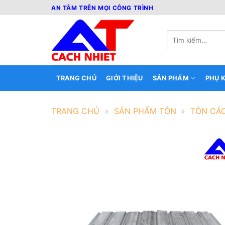
Bỏ
AN TÂM TRÊN MỌI CÔNG TRÌNH
qua
nội
Tìm
dung
kiếm:
TRANG CHỦ
GIỚI THIỆU
SẢN PHẨM
PHỤ K
TRANG CHỦ
»
SẢN PHẨM TÔN
»
TÔN CÁ