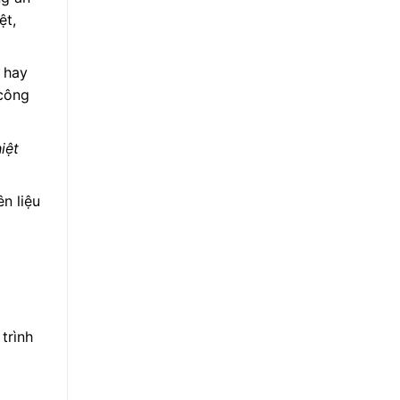
ệt,
 hay
 công
iệt
n liệu
trình