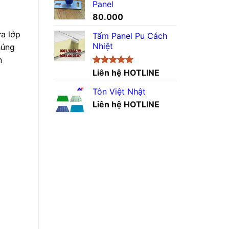
Panel
80.000
a lớp
Tấm Panel Pu Cách
Nhiệt
húng
n
Được xếp
Liên hệ HOTLINE
hạng
5.00
5 sao
Tôn Việt Nhật
Liên hệ HOTLINE