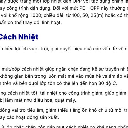
này được tráng một lớp nhiệt dẫn OPP với tác dụng chính l
ay công trình dân dụng. Đối với mút PE – OPP này thường 
 với khổ rộng 1,000; chiều dài từ 100, 50, 25(m) hoặc có t
ẩn có thể thay đổi linh hoạt.
Cách Nhiệt
nhiều lợi ích vượt trội, giải quyết hiệu quả các vấn đề về n
mút/xốp cách nhiệt giúp ngăn chặn đáng kể sự truyền nhiệ
o không gian bên trong luôn mát mẻ vào mùa hè và ấm áp v
 trên và bên dưới lớp tôn có thể lên đến hơn 30 độ C.
g cách nhiệt tốt, tải nhiệt cho công trình giảm, giúp giảm
t bị làm mát như điều hòa, quạt máy.
ng vai trò tiêu âm, giảm thiểu tiếng ồn khó chịu từ môi t
hay các hoạt động sản xuất.
 3 lớp chắc chắn, tôn dán mút cách nhiệt có khả năng chố