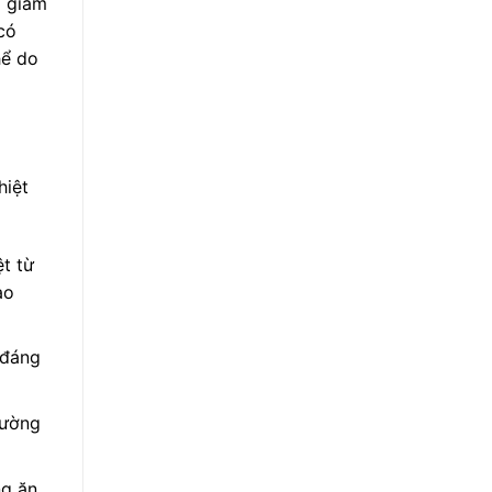
à giảm
có
hể do
hiệt
t từ
ào
 đáng
rường
ng ăn