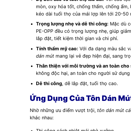
mòn, oxy hóa tốt, chống thấm, chống ẩm, b
kéo dài tuổi thọ của mái lợp lên tới 20-50
Trọng lượng nhẹ và dễ thi công:
Mặc dù có
PE-OPP đều có trọng lượng nhẹ, giúp giảm 
lắp đặt, tiết kiệm thời gian và chi phí.
Tính thẩm mỹ cao:
Với đa dạng màu sắc và
dán mút
mang lại vẻ đẹp hiện đại, sang trọ
Thân thiện với môi trường và an toàn cho
không độc hại, an toàn cho người sử dụng
Dễ thi công
, dễ lắp đặt, tuổi thọ cao.
Ứng Dụng Của Tôn Dán Mút
Nhờ những ưu điểm vượt trội,
tôn dán mút cá
khác nhau:
Thi công cách nhiệt mái nhà xưởng