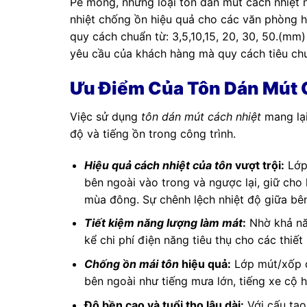
Pe mỏng, nhưng loại tôn dán mút cách nhiệt 
nhiệt chống ồn hiệu quả cho các văn phòng h
quy cách chuẩn từ: 3,5,10,15, 20, 30, 50.(mm)
yêu cầu của khách hàng mà quy cách tiêu chu
Ưu Điểm Của Tôn Dán Mút 
Việc sử dụng
tôn dán mút cách nhiệt
mang lại 
độ và tiếng ồn trong công trình.
Hiệu quả cách nhiệt của tôn
vượt trội:
Lớp 
bên ngoài vào trong và ngược lại, giữ ch
mùa đông. Sự chênh lệch nhiệt độ giữa bên
Tiết kiệm năng lượng làm mát
:
Nhờ khả năn
kể chi phí điện năng tiêu thụ cho các thiế
Chống ồn mái tôn
hiệu quả:
Lớp mút/xốp đó
bên ngoài như tiếng mưa lớn, tiếng xe cộ 
Độ bền cao và tuổi thọ lâu dài:
Với cấu tạo