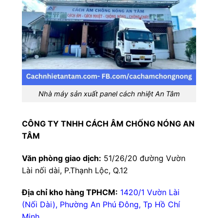
Nhà máy sản xuất panel cách nhiệt An Tâm
CÔNG TY TNHH CÁCH ÂM CHỐNG NÓNG AN
TÂM
Văn phòng giao dịch:
51/26/20 đường Vườn
Lài nối dài, P.Thạnh Lộc, Q.12
Địa chỉ kho hàng TPHCM:
1420/1 Vườn Lài
(Nối Dài), Phường An Phú Đông, Tp Hồ Chí
Minh