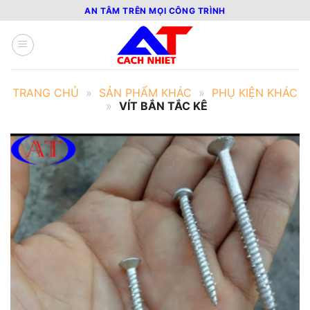
Bỏ
AN TÂM TRÊN MỌI CÔNG TRÌNH
qua
nội
dung
TRANG CHỦ
»
SẢN PHẨM KHÁC
»
PHỤ KIỆN KHÁC
»
VÍT BẮN TẮC KÊ