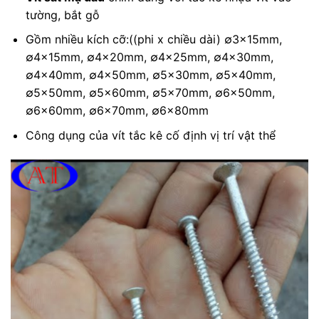
tường, bắt gỗ
Gồm nhiều kích cỡ:((phi x chiều dài) ∅3x15mm,
∅4x15mm, ∅4x20mm, ∅4x25mm, ∅4x30mm,
∅4x40mm, ∅4x50mm, ∅5x30mm, ∅5x40mm,
∅5x50mm, ∅5x60mm, ∅5x70mm, ∅6x50mm,
∅6x60mm, ∅6x70mm, ∅6x80mm
Công dụng của vít tắc kê cố định vị trí vật thể