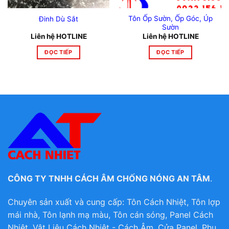
Tôn Ốp Sườn, Ốp Góc, Úp
Đinh Dù Sắt
Sườn
Liên hệ HOTLINE
Liên hệ HOTLINE
ĐỌC TIẾP
ĐỌC TIẾP
CÔNG TY TNHH CÁCH ÂM CHỐNG NÓNG AN TÂM
.
Chuyên sản xuất và cung cấp: Tôn Cách Nhiệt, Tôn lợp
mái nhà, Tôn lạnh mạ màu, Tôn cán sóng, Panel Cách
Nhiệt, Vật Liệu Cách Nhiệt - Cách Âm, Cửa Panel, Phụ