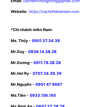
Email:
cachamchongnong@gmail.com
Website:
https://cachnhietantam.com
*Chi nhánh miền Nam:
Ms. Thủy -
0901.37.34.39
Mr.Duy -
0838.14.28.28
Mr.Dương -
0911.78.28.28
Mr.Hel Ry -
0707.34.36.39
Mr.Nguyên -
0901 47 6667
Ms.Tiên -
0933.156.195
Ms.Bình An -
0847.33.28.28