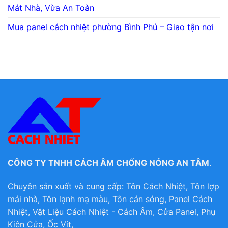
Mát Nhà, Vừa An Toàn
Mua panel cách nhiệt phường Bình Phú – Giao tận nơi
CÔNG TY TNHH CÁCH ÂM CHỐNG NÓNG AN TÂM
.
Chuyên sản xuất và cung cấp: Tôn Cách Nhiệt, Tôn lợp
mái nhà, Tôn lạnh mạ màu, Tôn cán sóng, Panel Cách
Nhiệt, Vật Liệu Cách Nhiệt - Cách Âm, Cửa Panel, Phụ
Kiện Cửa, Ốc Vít,