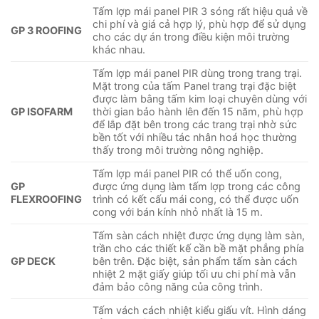
Tấm lợp mái panel PIR 3 sóng rất hiệu quả về
chi phí và giá cả hợp lý, phù hợp để sử dụng
GP 3 ROOFING
cho các dự án trong điều kiện môi trường
khác nhau.
Tấm lợp mái panel PIR dùng trong trang trại.
Mặt trong của tấm Panel trang trại đặc biệt
được làm bằng tấm kim loại chuyên dùng với
GP ISOFARM
thời gian bảo hành lên đến 15 năm, phù hợp
để lắp đặt bên trong các trang trại nhờ sức
bền tốt với nhiều tác nhân hoá học thường
thấy trong môi trường nông nghiệp.
Tấm lợp mái panel PIR có thể uốn cong,
GP
được ứng dụng làm tấm lợp trong các công
FLEXROOFING
trình có kết cấu mái cong, có thể được uốn
cong với bán kính nhỏ nhất là 15 m.
Tấm sàn cách nhiệt được ứng dụng làm sàn,
trần cho các thiết kế cần bề mặt phẳng phía
GP DECK
bên trên. Đặc biệt, sản phẩm tấm sàn cách
nhiệt 2 mặt giấy giúp tối ưu chi phí mà vẫn
đảm bảo công năng của công trình.
Tấm vách cách nhiệt kiểu giấu vít. Hình dáng