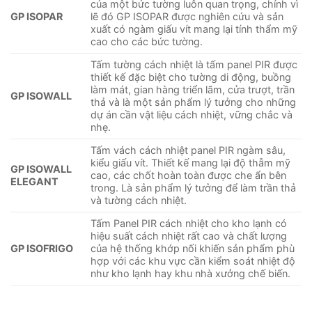
của một bức tường luôn quan trọng, chính vì
GP ISOPAR
lẽ đó GP ISOPAR được nghiên cứu và sản
xuất có ngàm giấu vít mang lại tính thẩm mỹ
cao cho các bức tường.
Tấm tường cách nhiệt là tấm panel PIR được
thiết kế đặc biệt cho tường di động, buồng
làm mát, gian hàng triển lãm, cửa trượt, trần
GP ISOWALL
thả và là một sản phẩm lý tưởng cho những
dự án cần vật liệu cách nhiệt, vững chắc và
nhẹ.
Tấm vách cách nhiệt panel PIR ngàm sâu,
kiểu giấu vít. Thiết kế mang lại độ thẫm mỹ
GP ISOWALL
cao, các chốt hoàn toàn được che ẩn bên
ELEGANT
trong. Là sản phẩm lý tưởng để làm trần thả
và tường cách nhiệt.
Tấm Panel PIR cách nhiệt cho kho lạnh có
hiệu suất cách nhiệt rất cao và chất lượng
GP ISOFRIGO
của hệ thống khớp nối khiến sản phẩm phù
hợp với các khu vực cần kiểm soát nhiệt độ
như kho lạnh hay khu nhà xưởng chế biến.