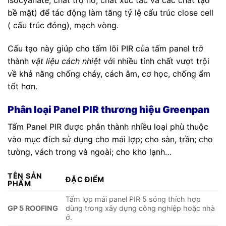
Isocyanate, chất trợ nở, chất xúc tác và các chất tạo
bề mặt) để tác động làm tăng tỷ lệ cấu trúc close cell
( cấu trúc đóng), mạch vòng.
Cấu tạo này giúp cho tấm lõi PIR của tấm panel trở
thành
vật liệu cách nhiệt
với nhiều tính chất vượt trội
về khả năng chống cháy, cách âm, cơ học, chống ẩm
tốt hơn.
Phân loại Panel PIR thương hiệu Greenpan
Tấm Panel PIR được phân thành nhiều loại phù thuộc
vào mục đích sử dụng cho mái lợp; cho sàn, trần; cho
tường, vách trong và ngoài; cho kho lạnh…
TÊN SẢN
ĐẶC ĐIỂM
PHẨM
Tấm lợp mái panel PIR 5 sóng thích hợp
GP 5 ROOFING
dùng trong xây dựng công nghiệp hoặc nhà
ở.