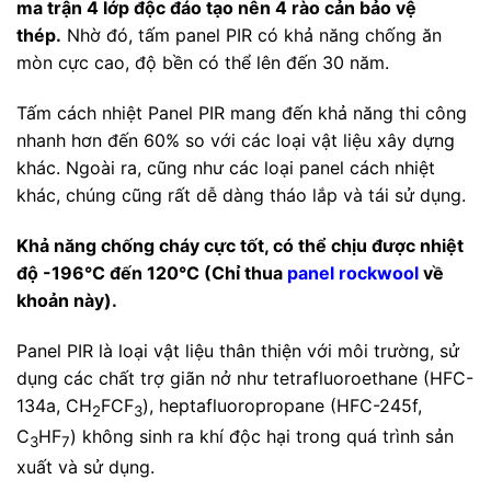
ma trận 4 lớp độc đáo tạo nên 4 rào cản bảo vệ
thép.
Nhờ đó, tấm panel PIR có khả năng chống ăn
mòn cực cao, độ bền có thể lên đến 30 năm.
Tấm cách nhiệt Panel PIR mang đến khả năng thi công
nhanh hơn đến 60% so với các loại vật liệu xây dựng
khác. Ngoài ra, cũng như các loại panel cách nhiệt
khác, chúng cũng rất dễ dàng tháo lắp và tái sử dụng.
Khả năng chống cháy cực tốt, có thể chịu được nhiệt
độ -196°C đến 120°C (Chỉ thua
panel rockwool
về
khoản này).
Panel PIR là loại vật liệu thân thiện với môi trường, sử
dụng các chất trợ giãn nở như tetrafluoroethane (HFC-
134a, CH
FCF
), heptafluoropropane (HFC-245f,
2
3
C
HF
) không sinh ra khí độc hại trong quá trình sản
3
7
xuất và sử dụng.