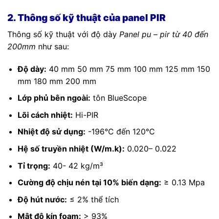
2. Thông số kỹ thuật của panel PIR
Thông số kỹ thuật với độ dày
Panel pu – pir từ 40 đến
200mm
như sau:
Độ dày:
40 mm 50 mm 75 mm 100 mm 125 mm 150
mm 180 mm 200 mm
Lớp phủ bên ngoài:
tôn BlueScope
Lõi cách nhiệt:
Hi-PIR
Nhiệt độ sử dụng:
-196°C đến 120°C
Hệ số truyền nhiệt (W/m.k):
0.020– 0.022
Tỉ trọng:
40- 42 kg/m³
Cường độ chịu nén tại 10% biến dạng:
≥ 0.13 Mpa
Độ hút nước:
≤ 2% thể tích
Mật độ kín foam:
> 93%