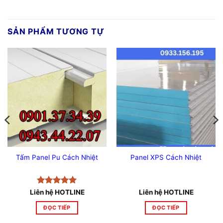
SẢN PHẨM TƯƠNG TỰ
Tấm Panel Pu Cách Nhiệt
Panel XPS Cách Nhiệt
Được xếp
Liên hệ HOTLINE
Liên hệ HOTLINE
hạng
5
5
sao
ĐỌC TIẾP
ĐỌC TIẾP