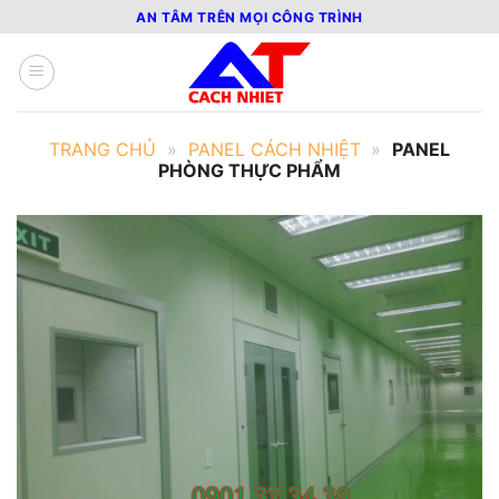
Bỏ
AN TÂM TRÊN MỌI CÔNG TRÌNH
qua
nội
dung
TRANG CHỦ
»
PANEL CÁCH NHIỆT
»
PANEL
PHÒNG THỰC PHẨM