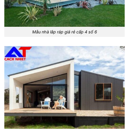
Mẫu nhà lắp ráp giá rẻ cấp 4 số 6