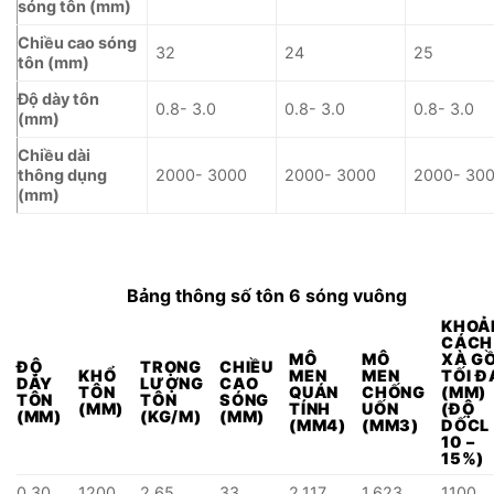
sóng tôn (mm)
Chiều cao sóng
32
24
25
tôn (mm)
Độ dày tôn
0.8- 3.0
0.8- 3.0
0.8- 3.0
(mm)
Chiều dài
thông dụng
2000- 3000
2000- 3000
2000- 30
(mm)
Bảng thông số tôn 6 sóng vuông
KHOẢ
CÁCH
MÔ
MÔ
XÀ G
ĐỘ
TRỌNG
CHIỀU
KHỔ
MEN
MEN
TỐI Đ
DÀY
LƯỢNG
CAO
TÔN
QUÁN
CHỐNG
(MM)
TÔN
TÔN
SÓNG
(MM)
TÍNH
UỐN
(ĐỘ
(MM)
(KG/M)
(MM)
(MM4)
(MM3)
DỐCL
10 –
15%)
0.30
1200
2.65
33
2.117
1.623
1100