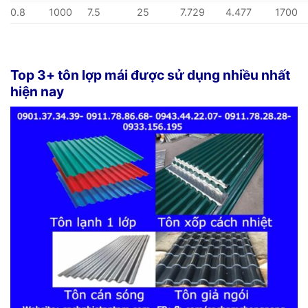
0.8
1000
7.5
25
7.729
4.477
1700
Top 3+ tôn lợp mái được sử dụng nhiều nhất
hiện nay