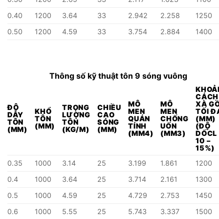
0.40
1200
3.64
33
2.942
2.258
1250
0.50
1200
4.59
33
3.754
2.884
1400
Thông số kỹ thuật tôn 9 sóng vuông
KHOẢ
CÁCH
MÔ
MÔ
XÀ G
ĐỘ
TRỌNG
CHIỀU
KHỔ
MEN
MEN
TỐI Đ
DÀY
LƯỢNG
CAO
TÔN
QUÁN
CHỐNG
(MM)
TÔN
TÔN
SÓNG
(MM)
TÍNH
UỐN
(ĐỘ
(MM)
(KG/M)
(MM)
(MM4)
(MM3)
DỐCL
10 –
15%)
0.35
1000
3.14
25
3.199
1.861
1200
0.4
1000
3.64
25
3.714
2.161
1300
0.5
1000
4.59
25
4.729
2.753
1450
0.6
1000
5.55
25
5.743
3.337
1500