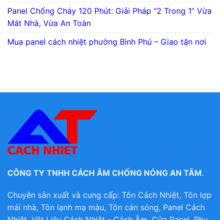
Panel Chống Cháy 120 Phút: Giải Pháp “2 Trong 1” Vừa
Mát Nhà, Vừa An Toàn
Mua panel cách nhiệt phường Bình Phú – Giao tận nơi
CÔNG TY TNHH CÁCH ÂM CHỐNG NÓNG AN TÂM
.
Chuyên sản xuất và cung cấp: Tôn Cách Nhiệt, Tôn lợp
mái nhà, Tôn lạnh mạ màu, Tôn cán sóng, Panel Cách
Nhiệt, Vật Liệu Cách Nhiệt - Cách Âm, Cửa Panel, Phụ