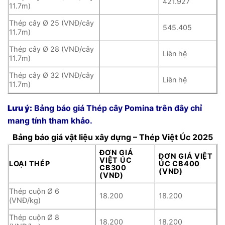
421.927
11.7m)
Thép cây Ø 25 (VNĐ/cây
545.405
11.7m)
Thép cây Ø 28 (VNĐ/cây
Liên hệ
11.7m)
Thép cây Ø 32 (VNĐ/cây
Liên hệ
11.7m)
Lưu ý:
Bảng báo giá Thép cây Pomina trên đây chỉ
mang tính tham khảo.
Bảng báo giá vật liệu xây dựng – Thép Việt Úc 2025
ĐƠN GIÁ
ĐƠN GIÁ VIỆT
VIỆT ÚC
LOẠI THÉP
ÚC CB400
CB300
(VNĐ)
(VNĐ)
Thép cuộn Ø 6
18.200
18.200
(VNĐ/kg)
Thép cuộn Ø 8
18.200
18.200