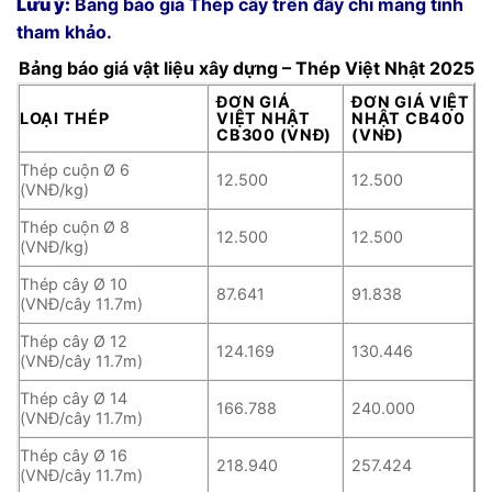
Lưu ý:
Bảng báo giá Thép cây trên đây chỉ mang tính
tham khảo.
Bảng báo giá vật liệu xây dựng – Thép Việt Nhật 2025
ĐƠN GIÁ
ĐƠN GIÁ VIỆT
LOẠI THÉP
VIỆT NHẬT
NHẬT CB400
CB300 (VNĐ)
(VNĐ)
Thép cuộn Ø 6
12.500
12.500
(VNĐ/kg)
Thép cuộn Ø 8
12.500
12.500
(VNĐ/kg)
Thép cây Ø 10
87.641
91.838
(VNĐ/cây 11.7m)
Thép cây Ø 12
124.169
130.446
(VNĐ/cây 11.7m)
Thép cây Ø 14
166.788
240.000
(VNĐ/cây 11.7m)
Thép cây Ø 16
218.940
257.424
(VNĐ/cây 11.7m)