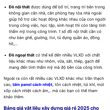
Đồ nội thất
được dùng để bố trí, trang trí bên trong
không gian căn nhà, căn phòng hay tòa nhà ngoài
giúp hỗ trợ các hoạt động khác nhau của con người
trong công việc, học tập, sinh hoạt thì còn tăng tính
thẩm mỹ trong công trình. 1 số đồ nội thất cần có
như bàn ghế, giường, tivi, tủ đựng quần áo, đồng
hồ,…
Đồ ngoại thất
có thể kể đến nhiều VLXD với chất
liệu khác nhau như nhôm, vữa, sắt, thép, gạch để
mang đến tính thẩm mỹ mà độ bền của công trình.
Ngoài ra còn rất nhiều các VLXD khác như: trần thạch
cao,
tấm panel cách nhiệt
,
tôn cách nhiệt, túi khí, mút
xốp cách nhiệt cách âm,.. mà các bạn có thể tham
khảo thêm.
Bảng giá vật liệu xây dựng giá rẻ 2025 cho