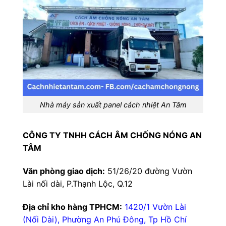
Nhà máy sản xuất panel cách nhiệt An Tâm
CÔNG TY TNHH CÁCH ÂM CHỐNG NÓNG AN
TÂM
Văn phòng giao dịch:
51/26/20 đường Vườn
Lài nối dài, P.Thạnh Lộc, Q.12
Địa chỉ kho hàng TPHCM:
1420/1 Vườn Lài
(Nối Dài), Phường An Phú Đông, Tp Hồ Chí