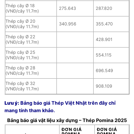
Thép cây Ø 18
275.643
287.820
(VNĐ/cây 11.7m)
Thép cây Ø 20
340.956
355.470
(VNĐ/cây 11.7m)
Thép cây Ø 22
428.901
(VNĐ/cây 11.7m)
Thép cây Ø 25
554.115
(VNĐ/cây 11.7m)
Thép cây Ø 28
696.549
(VNĐ/cây 11.7m)
Thép cây Ø 32
908.109
(VNĐ/cây 11.7m)
Lưu ý:
Bảng báo giá Thép Việt Nhật trên đây chỉ
mang tính tham khảo.
Bảng báo giá vật liệu xây dựng – Thép Pomina 2025
ĐƠN GIÁ
ĐƠN GIÁ
POMINA
POMINA