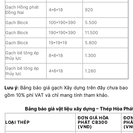
Gạch Hồng phát
4*8*18
920
Đồng Nai
Gạch Block
100*190*390
5.500
Gạch Block
190*190*390
11.500
Gạch Block
19*19*19
5.800
Gạch bê tông ép
8*8*18
1.300
thủy lực
Gạch bê tông ép
4*8*18
1.280
thủy lực
Lưu ý:
Bảng báo giá gạch Xây dựng trên đây chưa bao
gồm 10% phí VAT và chỉ mang tính tham khảo.
Bảng báo giá vật liệu xây dựng – Thép Hòa Phá
ĐƠN GIÁ HÒA
ĐƠN
LOẠI THÉP
PHÁT CB300
PHÁ
(VNĐ)
(VN