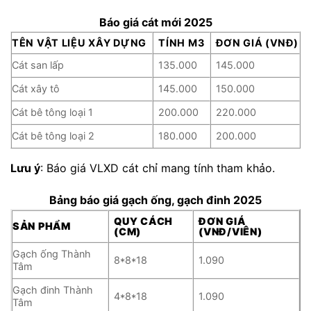
Báo giá cát mới 2025
TÊN VẬT LIỆU XÂY DỰNG
TÍNH M3
ĐƠN GIÁ (VNĐ)
Cát san lấp
135.000
145.000
Cát xây tô
145.000
150.000
Cát bê tông loại 1
200.000
220.000
Cát bê tông loại 2
180.000
200.000
Lưu ý
: Báo giá VLXD cát chỉ mang tính tham khảo.
Bảng báo giá gạch ống, gạch đinh 2025
QUY CÁCH
ĐƠN GIÁ
SẢN PHẨM
(CM)
(VNĐ/VIÊN)
Gạch ống Thành
8*8*18
1.090
Tâm
Gạch đinh Thành
4*8*18
1.090
Tâm