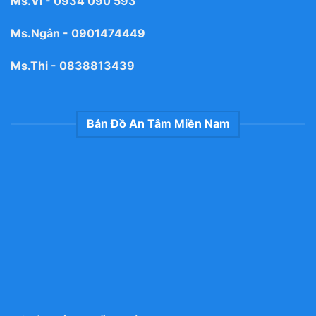
Ms.Vi -
0934 090 593
Ms.Ngân -
0901474449
Ms.Thi -
0838813439
Bản Đồ An Tâm Miền Nam