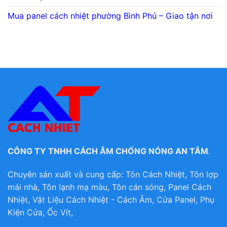
Mua panel cách nhiệt phường Bình Phú – Giao tận nơi
CÔNG TY TNHH CÁCH ÂM CHỐNG NÓNG AN TÂM
.
Chuyên sản xuất và cung cấp: Tôn Cách Nhiệt, Tôn lợp
mái nhà, Tôn lạnh mạ màu, Tôn cán sóng, Panel Cách
Nhiệt, Vật Liệu Cách Nhiệt - Cách Âm, Cửa Panel, Phụ
Kiện Cửa, Ốc Vít,