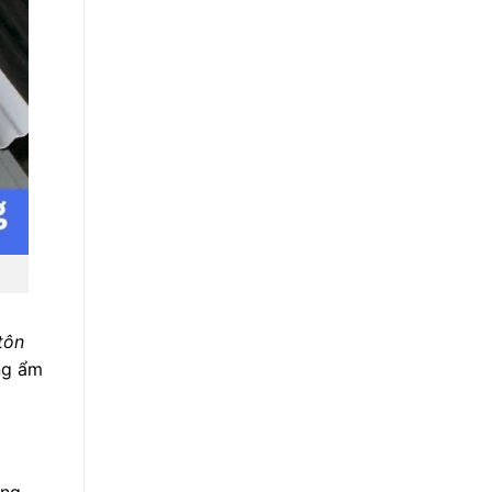
tôn
ng ẩm