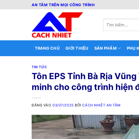
Bỏ
AN TÂM TRÊN MỌI CÔNG TRÌNH
qua
nội
Tìm
dung
kiếm:
TRANG CHỦ
GIỚI THIỆU
SẢN PHẨM
PHỤ K
TIN TỨC
Tôn EPS Tỉnh Bà Rịa Vũng 
minh cho công trình hiện 
ĐĂNG VÀO
03/07/2025
BỞI
CÁCH NHIỆT AN TÂM