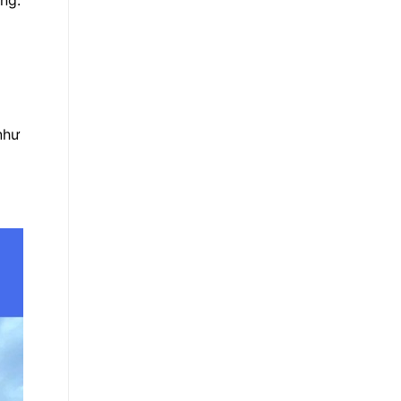
ng.
như