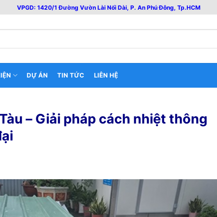
VPGD: 1420/1 Đường Vườn Lài Nối Dài, P. An Phú Đông, Tp.HCM
IỆN
DỰ ÁN
TIN TỨC
LIÊN HỆ
Tàu – Giải pháp cách nhiệt thông
đại