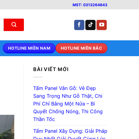
MST: 0313264843
HOTLINE MIỀN NAM
HOTLINE MIỀN BẮC
BÀI VIẾT MỚI
Tấm Panel Vân Gỗ: Vẻ Đẹp
Sang Trọng Như Gỗ Thật, Chi
Phí Chỉ Bằng Một Nửa – Bí
Quyết Chống Nóng, Thi Công
Thần Tốc
Tấm Panel Xây Dựng: Giải Pháp
Duy Nhất Giải Quyết Cùng Lúc