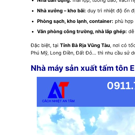
Nhà dân dụng:
mái lợp, tường bao, vách ng
Nhà xưởng – kho bãi:
duy trì nhiệt độ ổn đ
Phòng sạch, kho lạnh, container:
phù hợp t
Văn phòng công trường, nhà lắp ghép:
dễ 
Đặc biệt, tại
Tỉnh Bà Rịa Vũng Tàu
, nơi có t
Phú Mỹ, Long Điền, Đất Đỏ… thì nhu cầu sử 
Nhà máy sản xuất tấm tôn 