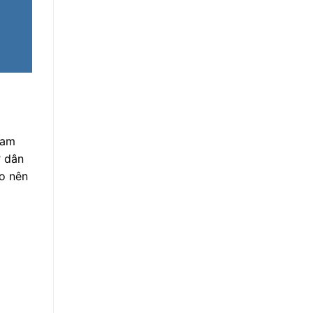
Nam
ở dân
ao nên