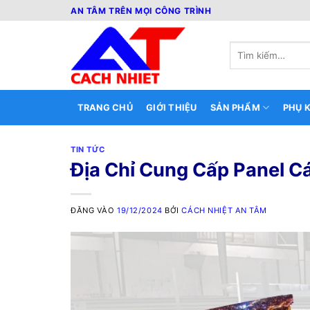
Bỏ
AN TÂM TRÊN MỌI CÔNG TRÌNH
qua
nội
Tìm
dung
kiếm:
TRANG CHỦ
GIỚI THIỆU
SẢN PHẨM
PHỤ K
TIN TỨC
Địa Chỉ Cung Cấp Panel C
ĐĂNG VÀO
19/12/2024
BỞI
CÁCH NHIỆT AN TÂM