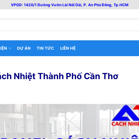
VPGD: 1420/1 Đường Vườn Lài Nối Dài, P. An Phú Đông, Tp.HCM
IỆN
DỰ ÁN
TIN TỨC
LIÊN HỆ
ách Nhiệt Thành Phố Cần Thơ