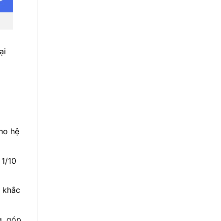
ại
cho hệ
 1/10
t khắc
g, góp