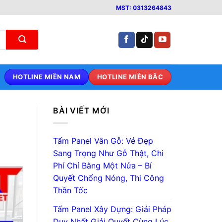
MST: 0313264843
HOTLINE MIỀN NAM
HOTLINE MIỀN BẮC
BÀI VIẾT MỚI
Tấm Panel Vân Gỗ: Vẻ Đẹp
Sang Trọng Như Gỗ Thật, Chi
Phí Chỉ Bằng Một Nửa – Bí
Quyết Chống Nóng, Thi Công
Thần Tốc
Tấm Panel Xây Dựng: Giải Pháp
Duy Nhất Giải Quyết Cùng Lúc