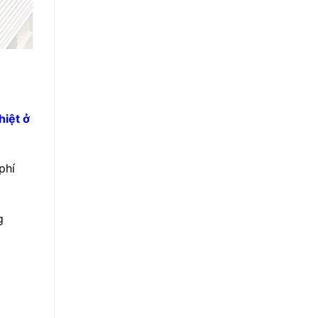
hiệt ở
phí
g