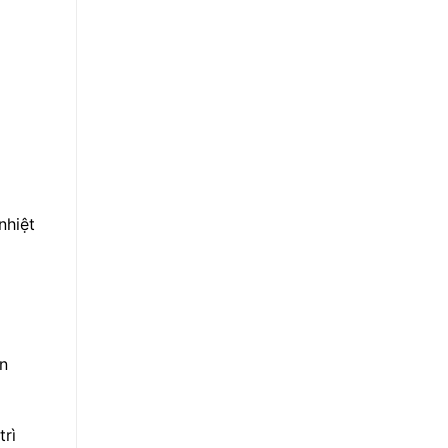
nhiệt
ản
trì