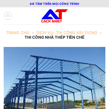
Bỏ
AN TÂM TRÊN MỌI CÔNG TRÌNH
qua
nội
dung
TRANG CHỦ
»
DỊCH VỤ- THI CÔNG XÂY DỰNG
»
THI CÔNG NHÀ THÉP TIỀN CHẾ